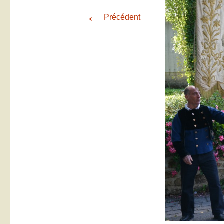
←
Précédent