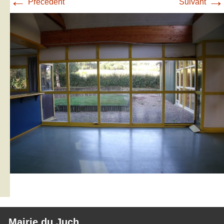
←
→
Précédent
Suivant
Mairie du Juch