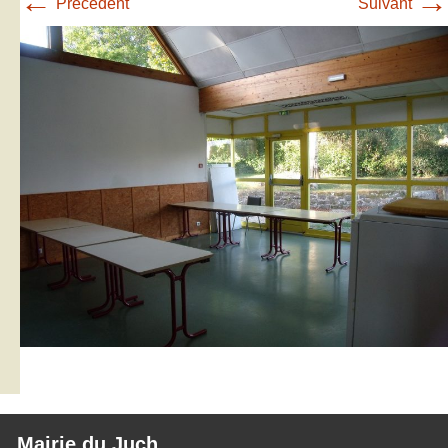
←
→
Précédent
Suivant
Mairie du Juch