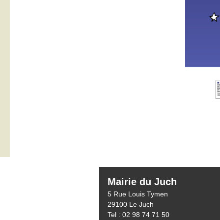
Mairie du Juch
5 Rue Louis Tymen
29100 Le Juch
Tel : 02 98 74 71 50