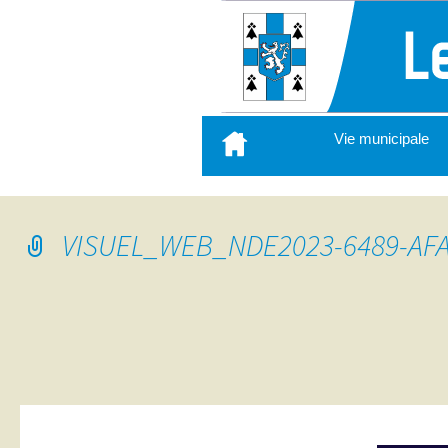
Aller
Vie municipale
au
contenu
principal
VISUEL_WEB_NDE2023-6489-AF