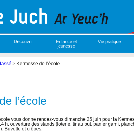
Découvrir
Enfance et
Vie pratique
jeunesse
lassé
>
Kermesse de l’école
e l’école
’école vous donne rendez-vous dimanche 25 juin pour la Kermes
4 h, ouverture des stands (loterie, tir au but, panier garni, plan
h. Buvette et crêpes.