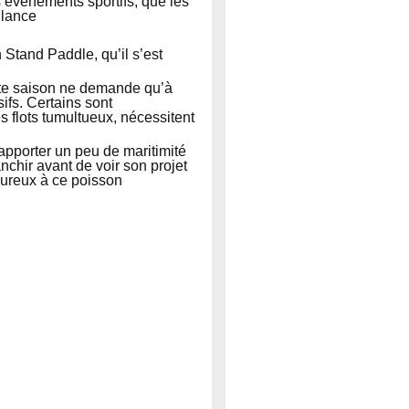
 évènements sportifs, que les
 lance
 Stand Paddle, qu’il s’est
cette saison ne demande qu’à
ifs. Certains sont
s flots tumultueux, nécessitent
’apporter un peu de maritimité
chir avant de voir son projet
leureux à ce poisson