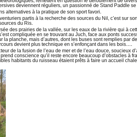
étéorologiques, remettent en question le déroulement de divers
rsives deviennent réguliers, un passionné de Stand Paddle se
s alternatives à la pratique de son sport favori.
venturiers partis à la recherche des sources du Nil, c’est sur son
sources du Ris.
sée des prairies de la vallée, sur les eaux de la rivière qui à 
re s’est compliquée en se trouvant au Juch, face aux ponts success
 la planche, mais d’autres, dont les buses sont remplies par de
parcours devient plus technique en s’enfonçant dans les bois….
acteur de la fusion de l’eau de mer et de l’eau douce, soucieux d
prend conscience qu’il reste encore beaucoup d’obstacles à fran
ibles habitants du ruisseau étaient prêts à faire un accueil cha