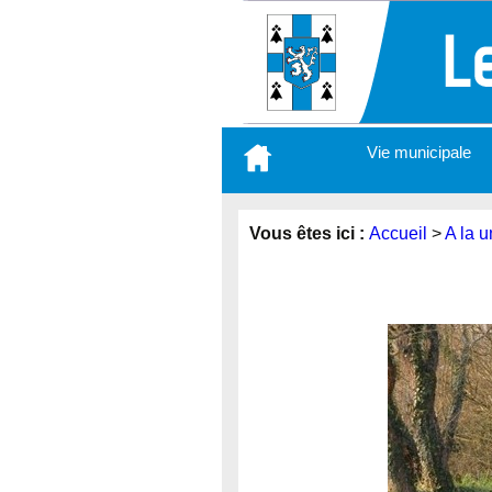
Aller
Vie municipale
au
contenu
principal
Vous êtes ici :
Accueil
>
A la u