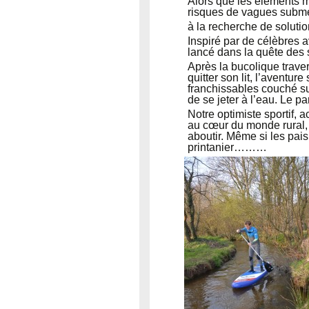
Alors que les éléments m
risques de vagues subme
à la recherche de solution
Inspiré par de célèbres a
lancé dans la quête des 
Après la bucolique traver
quitter son lit, l’aventu
franchissables couché sur
de se jeter à l’eau. Le 
Notre optimiste sportif, 
au cœur du monde rural, 
aboutir. Même si les pais
printanier………