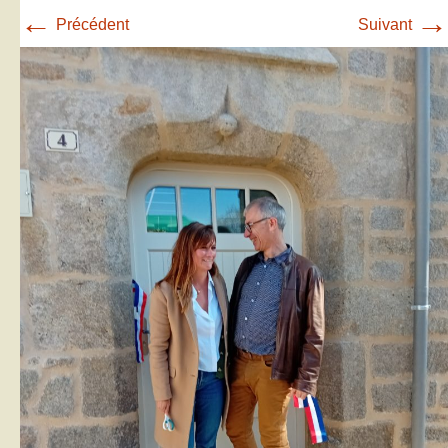
←
→
Précédent
Suivant