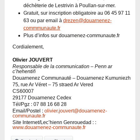
déchèterie de Lestrivin à Poullan-sur-mer.
Gratuit, sur inscription obligatoire au 06 45 97 11
63 ou par email à
drezen@douarnenez-
commmunaute.fr
Plus d’infos sur douarnenez-communaute.fr
Cordialement,
Olivier JOUVERT
Responsable de la communication – Penn ar
c’hehentiñ
Douarnenez Communauté – Douarnenez Kumuniezh
75, rue Ar Véret – 75 straed Ar Vered
CS60007
29177 Douarnenez Cedex
Tél/Pgz : 07 88 16 68 28
Email/Postel :
olivier.jouvert@douarnenez-
communaute.fr
Site Internet/Lec’hienn Genrouedad : :
www.douarnenez-communaute.fr