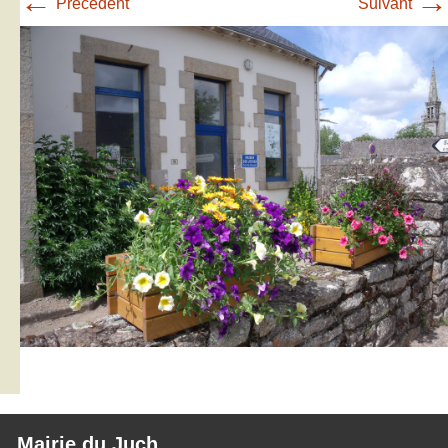
←
→
Précédent
Suivant
Mairie du Juch