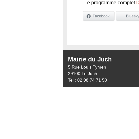
Le programme complet
I
Facebook
Bluesk
Mairie du Juch
5 Rue Louis Tymen
29100 Le Juch
Tel : 02 98 74 71 50