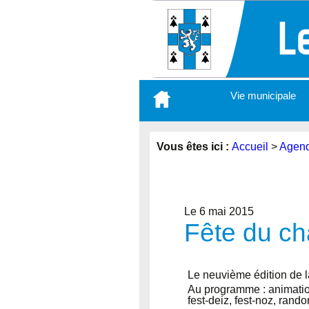
Aller
Vie municipale
au
contenu
principal
Vous êtes ici :
Accueil
>
Agen
Le 6 mai 2015
Fête du cha
Le neuvième édition de l
Au programme : animation
fest-deiz, fest-noz, ran