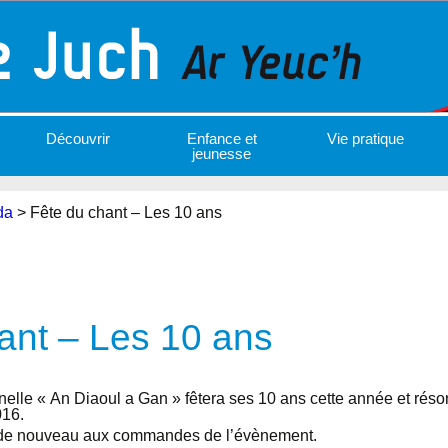
Découvrir
Enfance et
Vie pratique
jeunesse
da
>
Fête du chant – Les 10 ans
ant – Les 10 ans
nnelle « An Diaoul a Gan » fêtera ses 10 ans cette année et réso
016.
de nouveau aux commandes de l’évènement.