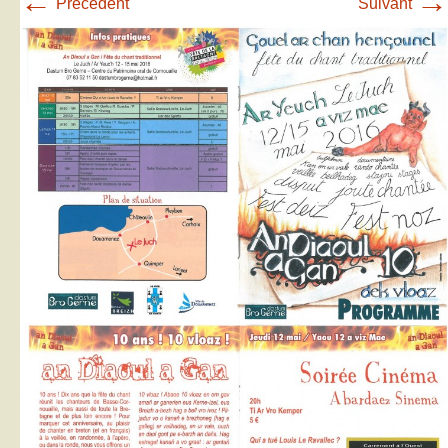
←
→
Précédent
Suivant