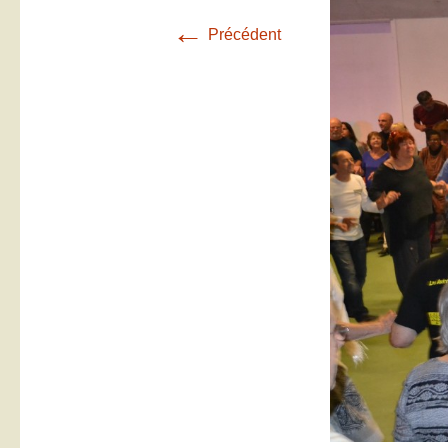
←
Précédent