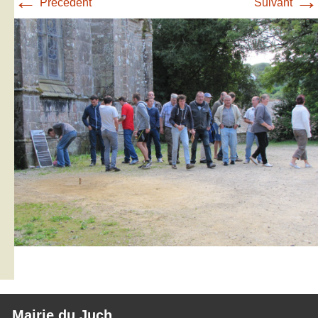
←
→
Précédent
Suivant
Mairie du Juch