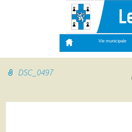
Aller
Vie municipale
au
contenu
principal
DSC_0497