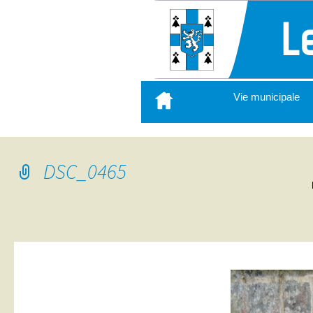
Aller
Vie municipale
au
contenu
principal
DSC_0465