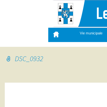
Aller
Vie municipale
au
contenu
principal
DSC_0932