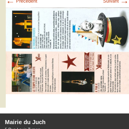
←
→
Précédent
Suivant
Mairie du Juch