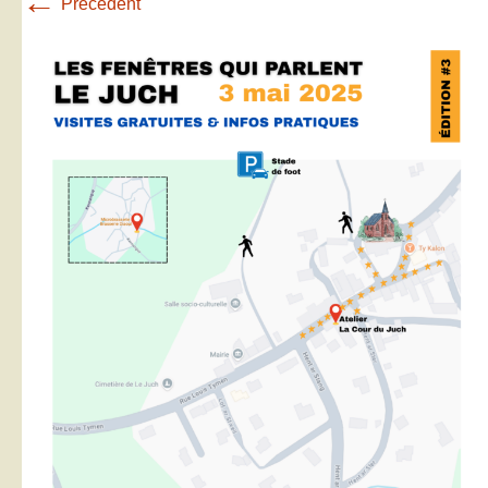
←
Précédent