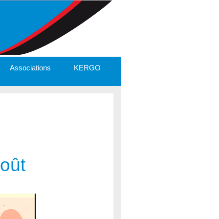
Associations
KERGO
oût