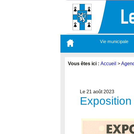
Aller
Vie municipale
au
contenu
principal
Vous êtes ici :
Accueil
>
Agen
Le 21 août 2023
Exposition