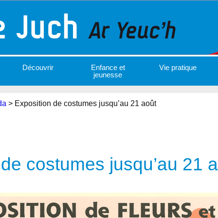
Découvrir
Enfance et
Vie pratique
jeunesse
da
>
Exposition de costumes jusqu’au 21 août
 de costumes jusqu’au 21 a