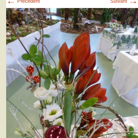
←
→
Précédent
Suivant