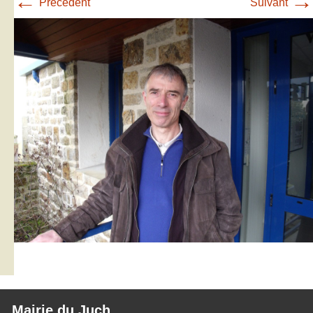
←
→
Précédent
Suivant
Mairie du Juch