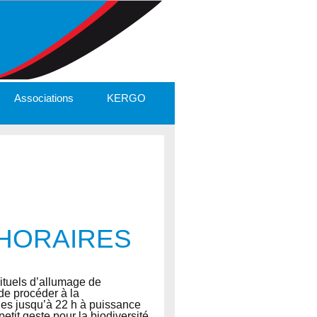
Associations
KERGO
 HORAIRES
bituels d’allumage de
de procéder à la
ues jusqu’à 22 h à puissance
etit geste pour la biodiversité