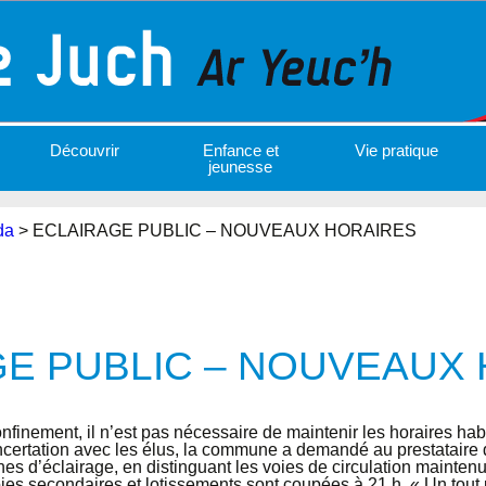
Découvrir
Enfance et
Vie pratique
jeunesse
da
>
ECLAIRAGE PUBLIC – NOUVEAUX HORAIRES
E PUBLIC – NOUVEAUX
nfinement, il n’est pas nécessaire de maintenir les horaires ha
oncertation avec les élus, la commune a demandé au prestataire 
s d’éclairage, en distinguant les voies de circulation mainten
oies secondaires et lotissements sont coupées à 21 h. « Un tout p