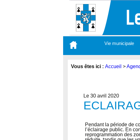
Aller
Vie municipale
au
contenu
principal
Vous êtes ici :
Accueil
>
Agen
Le 30 avril 2020
ECLAIRAG
Pendant la période de co
l’éclairage public. En c
reprogrammation des zone
réduite, tandis que les v