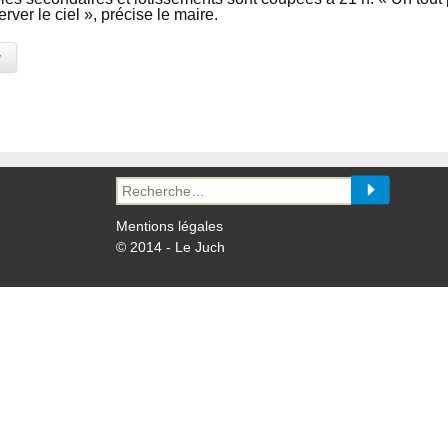
ver le ciel », précise le maire.
y
Recherche
pour :
Mentions légales
© 2014 - Le Juch