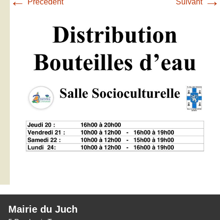
←
→
Précédent
Suivant
Mairie du Juch