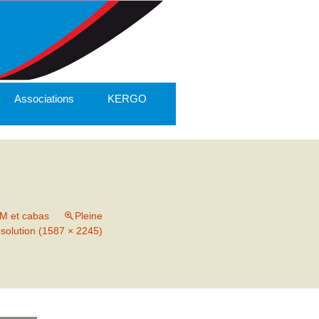
Associations
KERGO
OM et cabas
Pleine
ésolution (1587 × 2245)