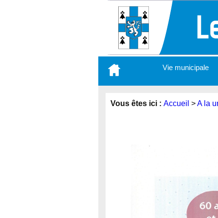
Aller
Vie municipale
au
contenu
principal
Vous êtes ici :
Accueil
>
A la u