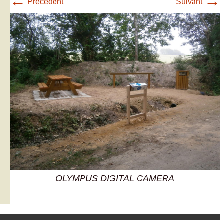
←
→
Précédent
Suivant
OLYMPUS DIGITAL CAMERA