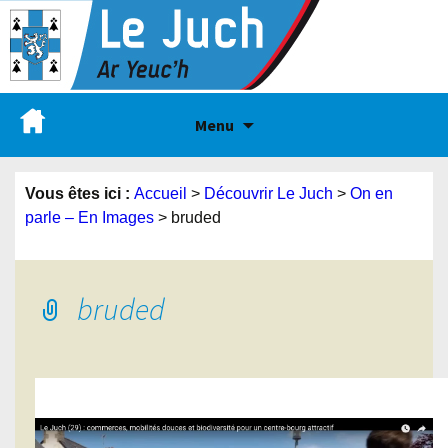
Menu
Vous êtes ici :
Accueil
>
Découvrir Le Juch
>
On en
parle – En Images
>
bruded
bruded
Lecteur