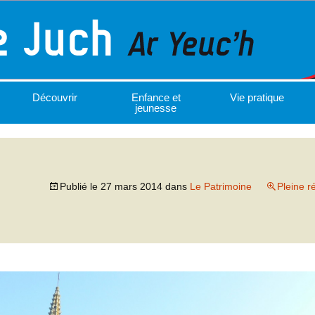
Découvrir
Enfance et
Vie pratique
jeunesse
Publié le
27 mars 2014
dans
Le Patrimoine
Pleine r