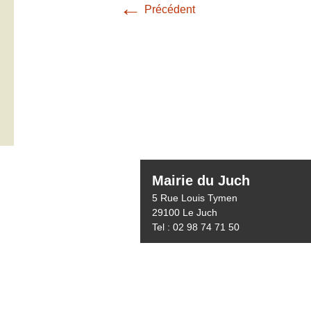
←
Précédent
Mairie du Juch
5 Rue Louis Tymen
29100 Le Juch
Tel : 02 98 74 71 50