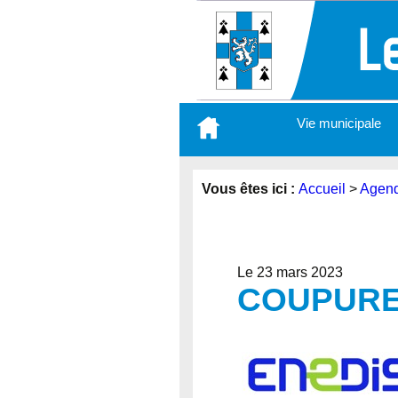
Aller
Vie municipale
au
contenu
principal
Vous êtes ici :
Accueil
>
Agen
Le 23 mars 2023
COUPURE