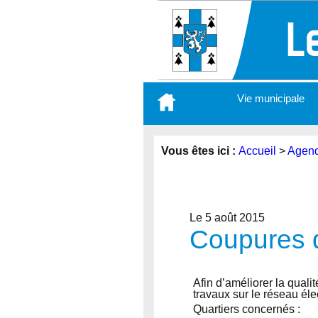
Aller
Vie municipale
au
contenu
principal
Vous êtes ici :
Accueil
>
Agen
Le 5 août 2015
Coupures d
Afin d’améliorer la quali
travaux sur le réseau él
Quartiers concernés :