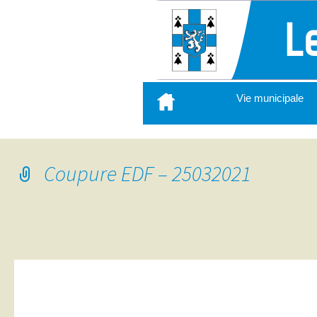
Aller
Vie municipale
au
contenu
principal
Coupure EDF – 25032021