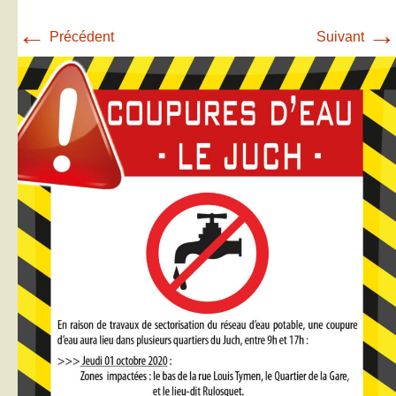
←
→
Précédent
Suivant