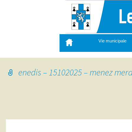
Aller
Vie municipale
au
contenu
principal
enedis – 15102025 – menez mer