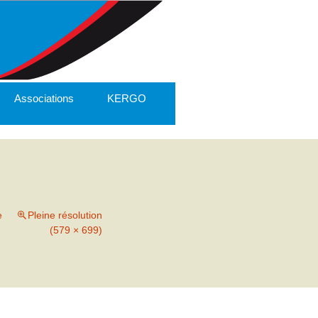
Associations
KERGO
e
Pleine résolution
(579 × 699)