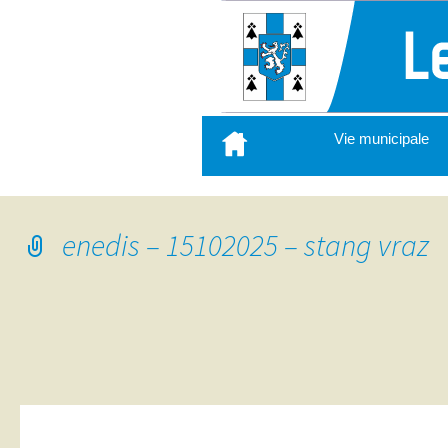
Aller
Vie municipale
au
contenu
principal
enedis – 15102025 – stang vraz