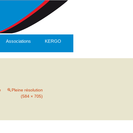
Associations
KERGO
e
Pleine résolution
(584 × 705)