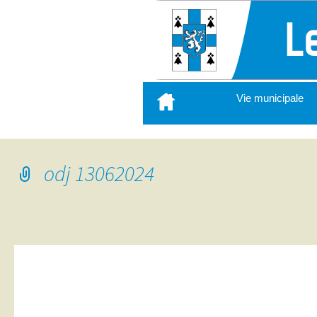
Aller
Vie municipale
au
contenu
principal
odj 13062024