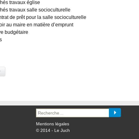
chés travaux église
hés travaux salle socioculturelle
trat de prêt pour la salle socioculturelle
ir au maire en matière d’emprunt
ve budgétaire
s
y
Recherche
pour :
Mentions légales
© 2014 - Le Juch