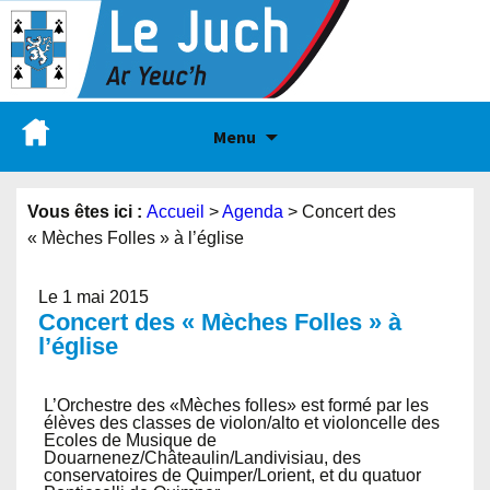
Menu
Vous êtes ici :
Accueil
>
Agenda
>
Concert des
« Mèches Folles » à l’église
Le 1 mai 2015
Concert des « Mèches Folles » à
l’église
L’Orchestre des «Mèches folles» est formé par les
élèves des classes de violon/alto et violoncelle des
Ecoles de Musique de
Douarnenez/Châteaulin/Landivisiau, des
conservatoires de Quimper/Lorient, et du quatuor