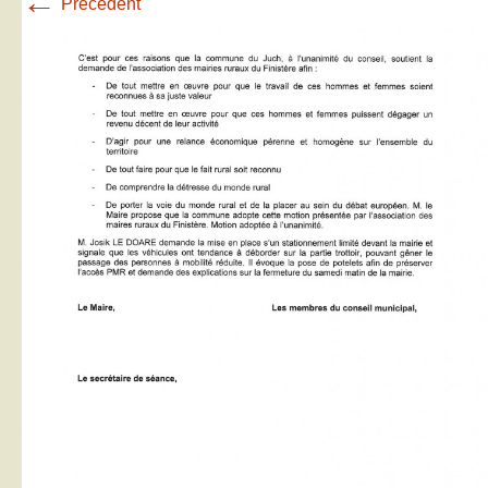
←
Précédent