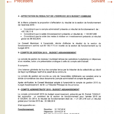
←
→
Précédent
Suivant