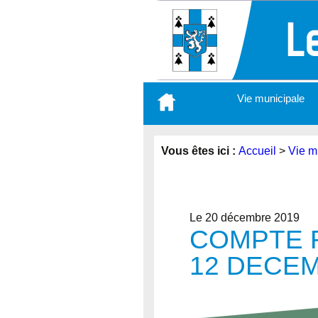
Aller
Vie municipale
au
contenu
principal
Vous êtes ici :
Accueil
>
Vie m
Le 20 décembre 2019
COMPTE R
12 DECEM