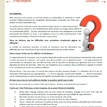
←
→
Précédent
Suivant