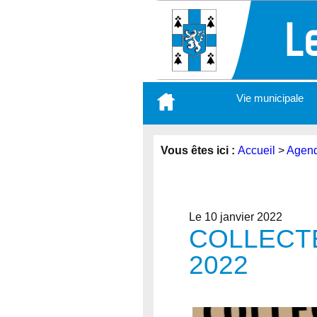
Aller
Vie municipale
au
contenu
principal
Vous êtes ici :
Accueil
>
Agen
Le 10 janvier 2022
COLLECTE
2022