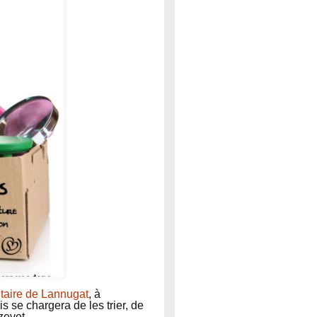
aire de Lannugat
, à
 se chargera de les trier, de
zevet.