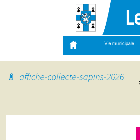
Aller
Vie municipale
au
contenu
principal
affiche-collecte-sapins-2026