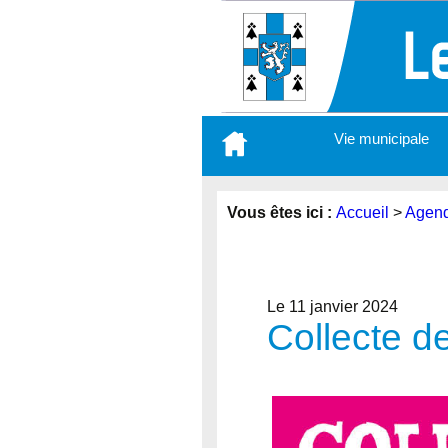
Aller
Vie municipale
au
contenu
principal
Vous êtes ici :
Accueil
>
Agen
Le 11 janvier 2024
Collecte d