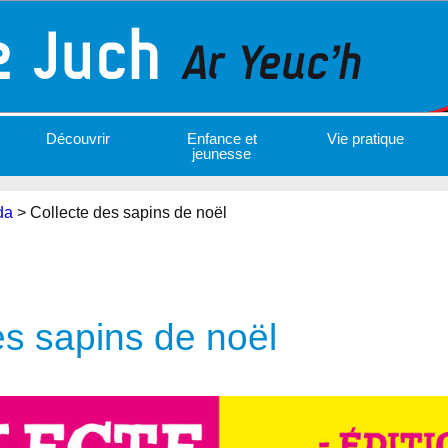
Découvrir
Enfance et
Vie pratique
jeunesse
da
>
Collecte des sapins de noël
es sapins de noël