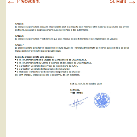
←
→
Précédent
Suivant