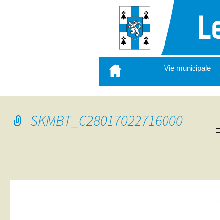
Aller
Vie municipale
au
contenu
principal
SKMBT_C28017022716000