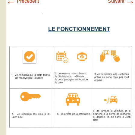
←
→
Précédent
Suivant