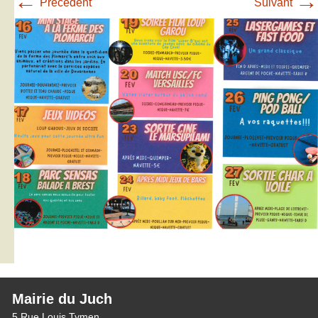
←
→
Précédent
Suivant
Mairie du Juch
5 Rue Louis Tymen